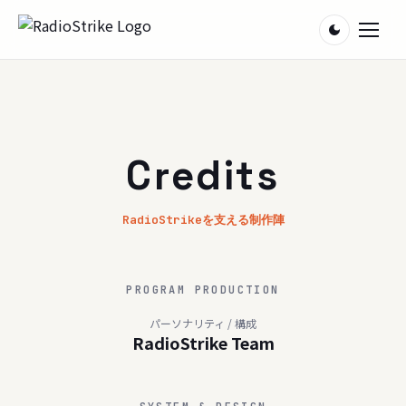
ホーム
お知らせ
Credits
りーろぐ
RadioStrikeを支える制作陣
お便り
PROGRAM PRODUCTION
お問い合わせ
パーソナリティ / 構成
RadioStrike Team