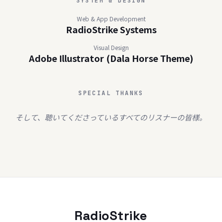
SYSTEM & DESIGN
Web & App Development
RadioStrike Systems
Visual Design
Adobe Illustrator (Dala Horse Theme)
SPECIAL THANKS
そして、聴いてくださっているすべてのリスナーの皆様。
RadioStrike