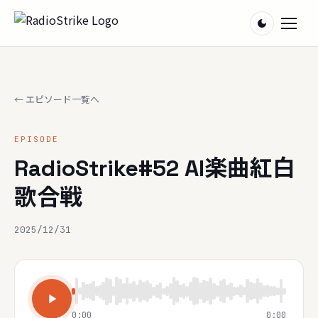
ホーム
← エピソード一覧へ
お知らせ
EPISODE
りーろぐ
RadioStrike#52 AI楽曲紅白
歌合戦
お便り
2025/12/31
お問い合わせ
0:00
0:00